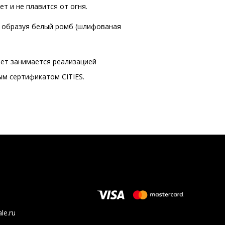
т и не плавится от огня.
я, образуя белый ромб (шлифованая
лет занимается реализацией
ым сертификатом CITIES.
le.ru