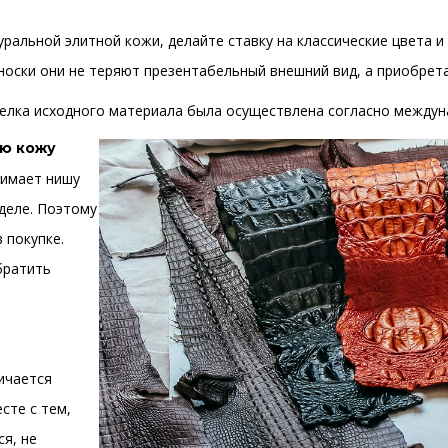
уральной элитной кожи, делайте ставку на классические цвета 
 носки они не теряют презентабельный внешний вид, а приобре
делка исходного материала была осуществлена согласно междун
ую кожу
нимает нишу
деле. Поэтому
 покупке.
братить
ичается
сте с тем,
ся, не