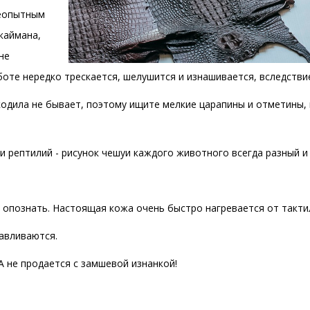
Неопытным
каймана,
не
боте нередко трескается, шелушится и изнашивается, вследствие
кодила не бывает, поэтому ищите мелкие царапины и отметины,
жи рептилий - рисунок чешуи каждого животного всегда разный и
о опознать. Настоящая кожа очень быстро нагревается от такти
давливаются.
 не продается с замшевой изнанкой!