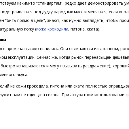
етствуем каким-то “стандартам”, редко дает демонстрировать у
 подстраиваться под дудку народных масс и меняться, если впол
ен “бить прямо в цель”, знают, как нужно выглядеть, чтобы про
натуральную кожу (
кожа крокодила
, питона, ската).
ожи
все времена высоко ценились. Они отличаются изысканным, ро
ом эксплуатации. Сейчас же, когда рынок перенасыщен дешевы
 быстро изнашиваются и могут вызывать раздражение), хороший
енного вкуса.
елий из кожи крокодила, питона или ската полностью оправдыва
лужит вам не один-два сезона. При аккуратном использовании ср