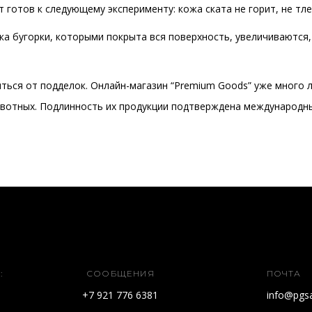
 готов к следующему эксперименту: кожа ската не горит, не тлее
ика бугорки, которыми покрыта вся поверхность, увеличиваютс
ться от подделок. Онлайн-магазин “Premium Goods” уже много 
ивотных. Подлинность их продукции подтверждена международн
:
СООБЩЕНИЯ
ПОЧТА
+7 921 776 6381
info@pgsa