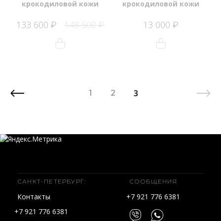
крокодиловой кожи
крокодиловой кожи
133 600
148 500
13 000
₽
₽
₽
3
1
2
САНКТ-ПЕТЕРБУРГ:
СООБЩЕНИЯ
Контакты
+7 921 776 6381
+7 921 776 6381