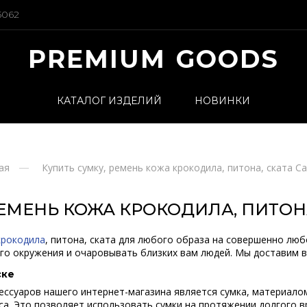
5062
PREMIUM GOODS
КАТАЛОГ ИЗДЕЛИЙ
НОВИНКИ
ая
Купить сумку, ремень кожа крокодила, питона, ската С
РЕМЕНЬ КОЖА КРОКОДИЛА, ПИТОНА
крокодила
, питона, ската для любого образа на совершенно люб
его окружения и очаровывать близких вам людей. Мы доставим в
ске
ессуаров нашего интернет-магазина является сумка, материало
уса. Это позволяет использовать сумки на протяжении долгого 