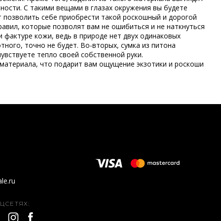
ности. С такими вещами в глазах окружения вы будете
 позволить себе приобрести такой роскошный и дорогой
равил, которые позволят вам не ошибиться и не наткнуться
и фактуре кожи, ведь в природе нет двух одинаковых
тного, точно не будет. Во-вторых, сумка из питона
увствуете тепло своей собственной руки.
 материала, что подарит вам ощущение экзотики и роскоши
le.ru
ЦСЕТЯХ: