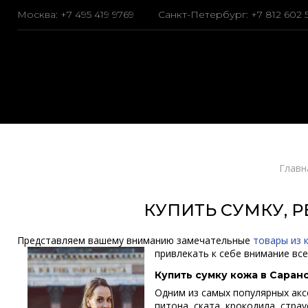
Москва:
+7 495 419 9769
Санкт-Петербург:
+7 812 602 
Главн
КУПИТЬ СУМКУ, 
Представляем вашему вниманию замечательные
товары из 
привлекать к себе внимание вс
Купить сумку кожа в Саран
Одним из самых популярных акс
питона, ската, крокодила, стра