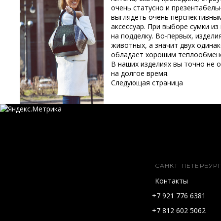
очень статусно и презентабель
выглядеть очень перспективны
аксессуар. При выборе сумки и
на подделку. Во-первых, издели
животных, а значит двух одинак
обладает хорошим теплообменом
В наших изделиях вы точно не 
на долгое время.
Следующая страница
САНКТ-ПЕТЕРБУРГ
Контакты
+7 921 776 6381
+7 812 602 5062