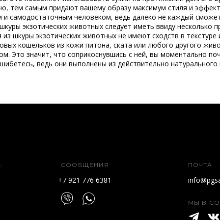
но, тем самым придают вашему образу максимум стиля и эффект
м и самодостаточным человеком, ведь далеко не каждый сможет
з шкуры экзотических животных следует иметь ввиду несколько п
я из шкуры экзотических животных не имеют сходств в текстуре 
овых кошельков из кожи питона, ската или любого другого живо
. Это значит, что соприкоснувшись с ней, вы моментально поч
ошибетесь, ведь они выполнены из действительно натурального
:
СООБЩЕНИЯ
ПОЧТА
+7 921 776 6381
info@pgsa
МЫ В СО