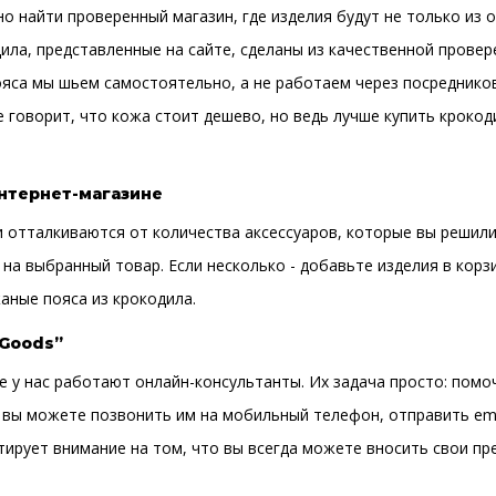
о найти проверенный магазин, где изделия будут не только из 
дила, представленные на сайте, сделаны из качественной прове
ояса мы шьем самостоятельно, а не работаем через посредников
е говорит, что кожа стоит дешево, но ведь лучше купить кроко
интернет-магазине
и отталкиваются от количества аксессуаров, которые вы решили
е на выбранный товар. Если несколько - добавьте изделия в кор
аные пояса из крокодила.
 Goods”
е у нас работают онлайн-консультанты. Их задача просто: пом
вы можете позвонить им на мобильный телефон, отправить emai
тирует внимание на том, что вы всегда можете вносить свои п